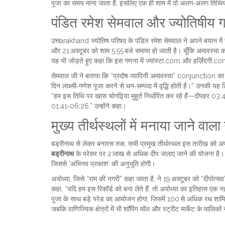
पूजा का समय माना जाता है, इसलिए एक ही शाम में दो अलग‑अलग तिथियो
पंडित रमेश सेमवाल और ज्योतिषीय 
उत्तarakhand ज्योतिष परिषद के
पंडित रमेश सेमवाल
ने अपने बयान में 
और 21 अक्टूबर को शाम 5:55 बजे समाप्त हो जाती है। चूँकि अमावस्या का 
यह भी जोड़ते हुए कहा कि इस गणना में
ज्यांस्टा.com
और
हर्ज़िंदगी.c
सेमवाल जी ने बताया कि “प्रदोष व्यापिनी अमावस्या” conjunction का 
दिन लाक्ष्मी‑गणेश पूजा करने से धन‑सम्पदा में वृद्धि होती है।” उनकी यह 
“हम इस तिथि पर खास चोगढ़िया मुहूर्त निर्धारित कर रहे हैं—दोपहर
01:41‑06:26,” उन्होंने कहा।
मुख्य तीर्थस्थलों में मनाया जाने वाला
बड्रीनाथ से लेकर बनारस तक, सभी प्रमुख तीर्थस्थल इस तारीख को अपने‑अ
बड्रीनाथ
के परेसर पर 2 लाख से अधिक दीप जलाए जाने की योजना है। बनारस 
जिससे ‘अभिनव प्रकाश’ की अनुभूति होगी।
अयोध्या, जिसे “राम की नगरी” कहा जाता है, ने 19 अक्टूबर को “दीपोत्सव
कहा, “यदि हम इस रिकॉर्ड को बना लेते हैं, तो अयोध्या का इतिहास एक
पुजा के साथ बड़े परेड का आयोजन होगा, जिसमें 100 से अधिक रथ शामिल ह
जबकि वाणिज्यिक क्षेत्रों में भी शॉपिंग मॉल और स्ट्रीट मार्केट के मालिको